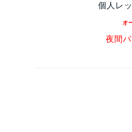
個人レ
オ
夜間パ