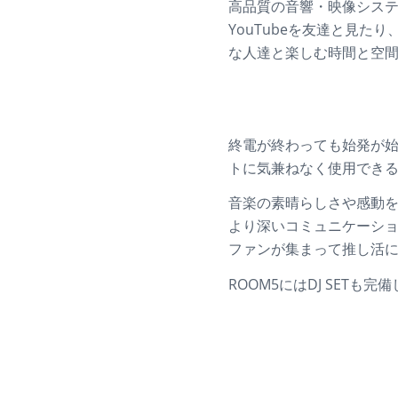
高品質の音響・映像シス
YouTubeを友達と見た
な人達と楽しむ時間と空
終電が終わっても始発が始
トに気兼ねなく使用でき
音楽の素晴らしさや感動
より深いコミュニケーシ
ファンが集まって推し活
ROOM5にはDJ SETも