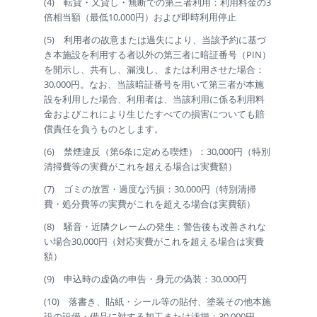
(4) 転貸・又貸し・無断での第三者利用：利用料金の3
倍相当額（最低10,000円）および即時利用停止
(5) 利用者の故意または過失により、当該予約に基づ
き本施設を利用する者以外の第三者に暗証番号（PIN）
を開示し、共有し、漏洩し、または利用させた場合：
30,000円。なお、当該暗証番号を用いて第三者が本施
設を利用した場合、利用者は、当該利用に係る利用料
金およびこれにより生じたすべての損害についても賠
償責任を負うものとします。
(6) 禁煙違反（第6条に定める喫煙）：30,000円（特別
清掃費等の実費がこれを超える場合は実費額）
(7) ゴミの放置・過度な汚損：30,000円（特別清掃
費・処分費等の実費がこれを超える場合は実費額）
(8) 騒音・近隣クレームの発生：警告後も改善されな
い場合30,000円（対応実費がこれを超える場合は実費
額）
(9) 申込時の虚偽の申告・身元の偽装：30,000円
(10) 落書き、貼紙・シール等の貼付、塗装その他本施
設の設備・備品に対する加工または汚損：30,000円