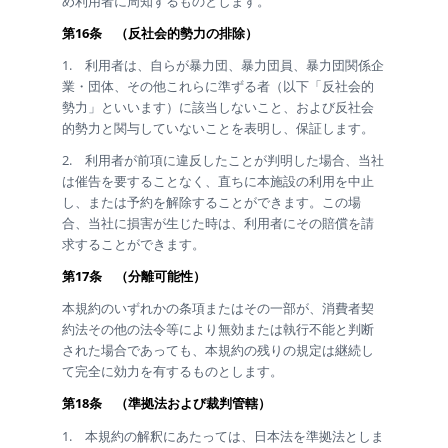
め利用者に周知するものとします。
第16条 （反社会的勢力の排除）
1. 利用者は、自らが暴力団、暴力団員、暴力団関係企
業・団体、その他これらに準ずる者（以下「反社会的
勢力」といいます）に該当しないこと、および反社会
的勢力と関与していないことを表明し、保証します。
2. 利用者が前項に違反したことが判明した場合、当社
は催告を要することなく、直ちに本施設の利用を中止
し、または予約を解除することができます。この場
合、当社に損害が生じた時は、利用者にその賠償を請
求することができます。
第17条 （分離可能性）
本規約のいずれかの条項またはその一部が、消費者契
約法その他の法令等により無効または執行不能と判断
された場合であっても、本規約の残りの規定は継続し
て完全に効力を有するものとします。
第18条 （準拠法および裁判管轄）
1. 本規約の解釈にあたっては、日本法を準拠法としま