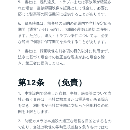
5. 当社は、規約違反、トラブルまたは事故等が確認さ
れた場合、当該録画映像を証拠として保全し、必要に
応じて警察等の関係機関に提供することがあります。
6. 録画映像は、前各項の目的の範囲内で当社が定める
期間（通常1か月）保存し、期間経過後は適切に消去し
ます。ただし、違反・トラブル案件については、必要
な範囲で個別に保存期間を延長することがあります。
7. 当社は、録画映像を前各項の目的以外に利用せず、
法令に基づく場合その他正当な理由がある場合を除
き、第三者に提供しません。
第12条
（免責）
1. 本施設内で発生した盗難、事故、紛失等について当
社が負う責任は、当社に故意または重過失がある場合
を除き、利用者が当社に実際に支払った利用料金の範
囲を上限とします。
2. 防犯カメラは本施設の適正な運営を目的とするもの
であり、当社は映像の常時監視義務を負うものではな