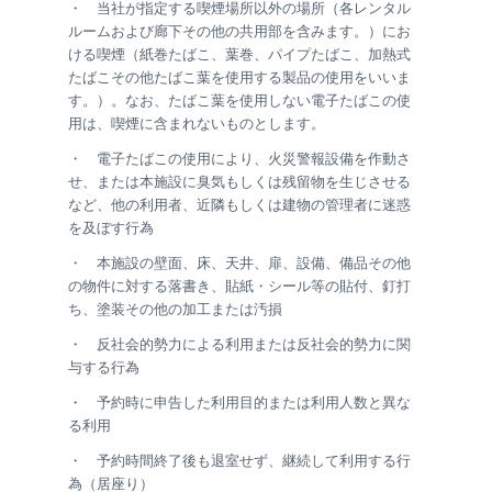
・ 当社が指定する喫煙場所以外の場所（各レンタル
ルームおよび廊下その他の共用部を含みます。）にお
ける喫煙（紙巻たばこ、葉巻、パイプたばこ、加熱式
たばこその他たばこ葉を使用する製品の使用をいいま
す。）。なお、たばこ葉を使用しない電子たばこの使
用は、喫煙に含まれないものとします。
・ 電子たばこの使用により、火災警報設備を作動さ
せ、または本施設に臭気もしくは残留物を生じさせる
など、他の利用者、近隣もしくは建物の管理者に迷惑
を及ぼす行為
・ 本施設の壁面、床、天井、扉、設備、備品その他
の物件に対する落書き、貼紙・シール等の貼付、釘打
ち、塗装その他の加工または汚損
・ 反社会的勢力による利用または反社会的勢力に関
与する行為
・ 予約時に申告した利用目的または利用人数と異な
る利用
・ 予約時間終了後も退室せず、継続して利用する行
為（居座り）