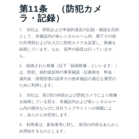
第11条
（防犯カメ
ラ・記録）
1. 当社は、防犯および本規約違反の記録・確認を目的
として、本施設内の各レンタルルーム内、廊下その他
の共用部および出入口に防犯カメラを設置し、映像を
録画しています。なお、音声の録音は行っていませ
ん。
2. 録画された映像（以下「録画映像」といいます。）
は、防犯、規約違反時の事実確認・証拠保全、料金・
違約金・損害賠償の請求その他本施設の適正な運営の
ために利用します。
3. 当社は、前2項の内容および防犯カメラにより映像
を録画している旨を、本施設内および各レンタルルー
ム内の掲示ならびに当社ウェブサイトへの掲載によ
り、あらかじめ告知します。
4. 利用者は、参加者等に対し、前項の内容をあらかじ
め周知するものとします。