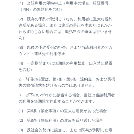
(1) 当該利用の即時中止（利用中の場合、暗証番号
（PIN）の無効化を含む）
(2) 既存の予約の取消し（なお、利用者に重大な規約
違反がある場合、または違反の是正を求めたにもかか
わらず応じない場合には、既払料金の返金は行いませ
ん）
(3) 以後の予約受付の拒否、および当該利用者のアカ
ウント・連絡先の利用停止
(4) 一定期間または無期限の利用禁止（出入禁止措置
を含む）
2. 前項の措置は、第7条・第8条（違約金）および実損
害の賠償請求を妨げるものではありません。
3. 以下のいずれかに該当する場合、当社は当該利用者
の利用を無期限で停止することができます。
(1) 第6条（禁止事項）の重大な違反があった場合
(2) 第8条（無断利用）の違反を繰り返した場合
(3) 反社会的勢力に該当し、または関与が判明した場