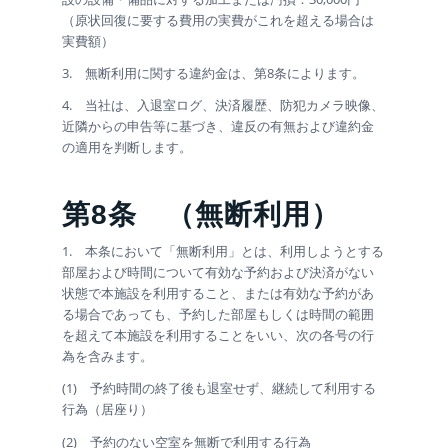
（原状回復に要する費用の実費がこれを超える場合は
実費額）
3. 無断利用に関する違約金は、第8条によります。
4. 当社は、入退室ログ、決済履歴、防犯カメラ映像、
近隣からの申告等に基づき、違反の有無および違約金
の適用を判断します。
第8条
（無断利用）
1. 本条において「無断利用」とは、利用しようとする
部屋および時間について有効な予約および決済がない
状態で本施設を利用すること、または有効な予約があ
る場合であっても、予約した部屋もしくは時間の範囲
を超えて本施設を利用することをいい、次の各号の行
為を含みます。
(1) 予約時間の終了後も退室せず、継続して利用する
行為（居座り）
(2) 予約のない空室を無断で利用する行為