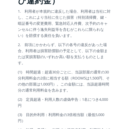
び違約金）
1. 利用者が本規約に違反した場合、利用者は当社に対
し、これにより当社に生じた損害（特別清掃費、鍵・
暗証番号の変更費用、緊急対応人件費、次予約のキャ
ンセルに伴う逸失利益等を含むがこれらに限られな
い）を賠償する責任を負います。
2. 前項にかかわらず、以下の各号の違反があった場
合、利用者は損害賠償額の予定として、以下の金額ま
たは実損害額のいずれか高い額を支払うものとしま
す。
(1) 時間超過：超過30分ごとに、当該部屋の通常の30
分利用料金の2倍に相当する額（ROOM5は1,500円、そ
の他の部屋は1,000円）。この金額には、当該超過時間
分の通常利用料金を含みます。
(2) 定員超過・利用人数の虚偽申告：1名につき4,000
円
(3) 目的外利用：利用料金の3倍相当額（最低5,000
円）