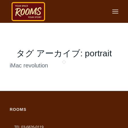
タグ アーカイブ:
portrait
iMac revolution
ROOMS
TEL 03-6826-0119